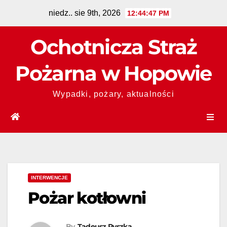
niedz.. sie 9th, 2026
12:44:48 PM
Ochotnicza Straż
Pożarna w Hopowie
Wypadki, pożary, aktualności
INTERWENCJE
Pożar kotłowni
By
Tadeusz Pyszka