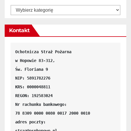
Kontakt
Ochotnicza Straż Pożarna

w Hopowie 83-312, 

Św. Floriana 9
NIP: 5891782276
KRS: 0000048811
REGON: 192583024
Nr rachunku bankowego:

78 8309 0000 0080 0017 2000 0010
adres poczty: 

straz@osphopowo.pl