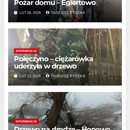
Pożar domu – Egiertowo
LUT 26, 2026
TADEUSZ PYSZKA
INTERWENCJE
Połęczyno – ciężarówka
uderzyła w drzewo
LUT 12, 2026
TADEUSZ PYSZKA
INTERWENCJE
Drzewo na drodze – Hopowo