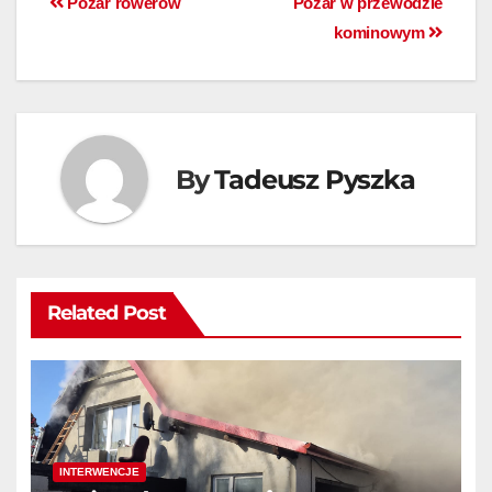
Pożar rowerów
Pożar w przewodzie
kominowym
By
Tadeusz Pyszka
Related Post
INTERWENCJE