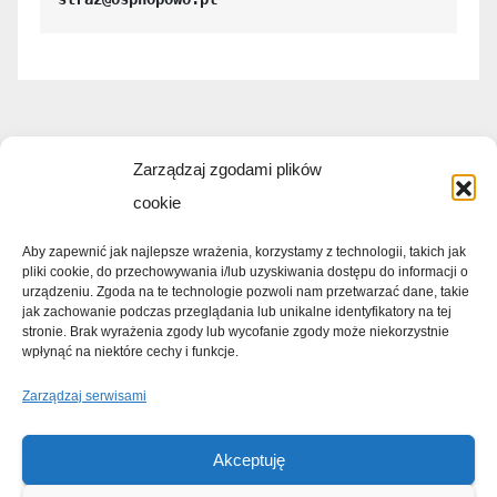
Zarządzaj zgodami plików
cookie
Ochotnicza Straż
Aby zapewnić jak najlepsze wrażenia, korzystamy z technologii, takich jak
pliki cookie, do przechowywania i/lub uzyskiwania dostępu do informacji o
Pożarna w Hopowie
urządzeniu. Zgoda na te technologie pozwoli nam przetwarzać dane, takie
jak zachowanie podczas przeglądania lub unikalne identyfikatory na tej
stronie. Brak wyrażenia zgody lub wycofanie zgody może niekorzystnie
Wypadki, pożary, aktualności
wpłynąć na niektóre cechy i funkcje.
Zarządzaj serwisami
Akceptuję